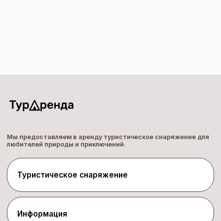
Мы предоставляем в аренду туристическое снаряжение для
любителей природы и приключений.
Туристическое снаряжение
Палатки
Спальники
Рюкзаки
Кемпинговая мебель
Информация
Костровое оборудование
Газовое оборудование